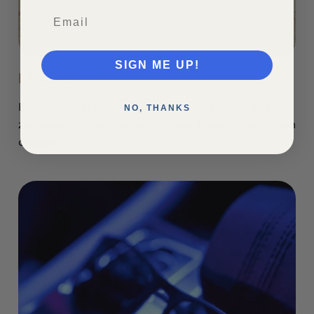
SIGN ME UP!
ISABEL MARANT
Boho chic met een Parijse flair. Isabel Marant brillen
NO, THANKS
zijn casual, elegant en heerlijk nonchalant – net als hun
dragers.